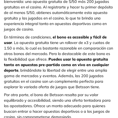
bienvenida: una apuesta gratuita de S/50 más 200 jugadas
gratuitas en el casino. Al registrarte y hacer tu primer depósito
de al menos S/50, obtienes automáticamente esta apuesta
gratuita y las jugadas en el casino, lo que te brinda una
experiencia integral tanto en apuestas deportivas como en
juegos de casino.
En términos de condiciones,
el bono es accesible y fácil de
usar
. La apuesta gratuita tiene un rollover de x3 y cuotas de
1.50 o más, lo cual es bastante razonable en comparación con
otros bonos del mercado. Pero lo destacable de este bono es
la flexibilidad que ofrece.
Puedes usar la apuesta gratuita
tanto en apuestas pre-partido como en vivo en cualquier
deporte
, brindándote la libertad de elegir entre una amplia
gama de mercados y eventos. Además, las 200 jugadas
gratuitas en el casino son un complemento perfecto para
explorar la variada oferta de juegos que Betsson tiene.
Por otra parte, el bono de Betsson resalta por su valor
equilibrado y accesibilidad, siendo una oferta tentadora para
los apostadores. Ofrece un monto adecuado para quienes
buscan entrar a hacer apuestas deportivas o a los juegos de
casino, sin comprometerse demasiado.