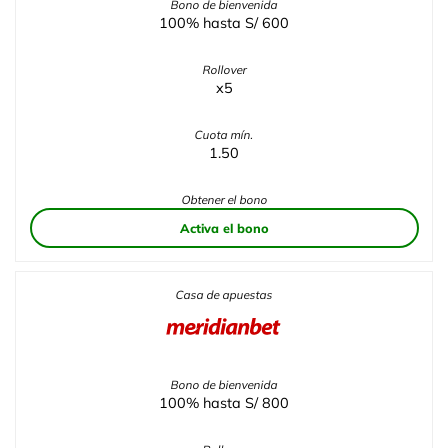
100% hasta S/ 600
x5
1.50
Activa el bono
100% hasta S/ 800