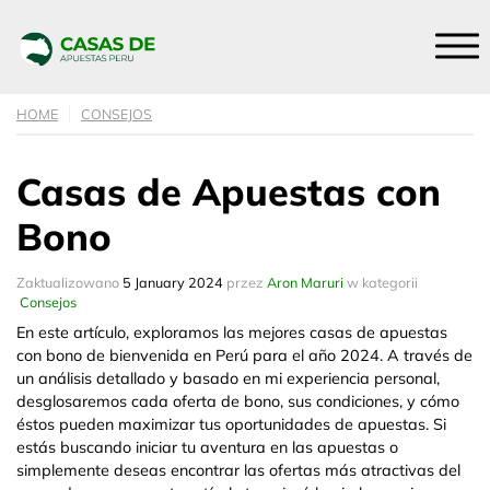
HOME
CONSEJOS
Casas de Apuestas con
Bono
Zaktualizowano
5 January 2024
przez
Aron Maruri
w kategorii
Consejos
En este artículo, exploramos las mejores casas de apuestas
con bono de bienvenida en Perú para el año 2024. A través de
un análisis detallado y basado en mi experiencia personal,
desglosaremos cada oferta de bono, sus condiciones, y cómo
éstos pueden maximizar tus oportunidades de apuestas. Si
estás buscando iniciar tu aventura en las apuestas o
simplemente deseas encontrar las ofertas más atractivas del