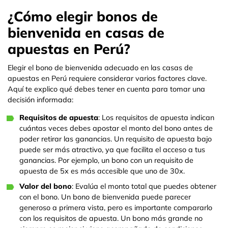
¿Cómo elegir bonos de
bienvenida en casas de
apuestas en Perú?
Elegir el bono de bienvenida adecuado en las casas de
apuestas en Perú requiere considerar varios factores clave.
Aquí te explico qué debes tener en cuenta para tomar una
decisión informada:
Requisitos de apuesta
: Los requisitos de apuesta indican
cuántas veces debes apostar el monto del bono antes de
poder retirar las ganancias. Un requisito de apuesta bajo
puede ser más atractivo, ya que facilita el acceso a tus
ganancias. Por ejemplo, un bono con un requisito de
apuesta de 5x es más accesible que uno de 30x.
Valor del bono
: Evalúa el monto total que puedes obtener
con el bono. Un bono de bienvenida puede parecer
generoso a primera vista, pero es importante compararlo
con los requisitos de apuesta. Un bono más grande no