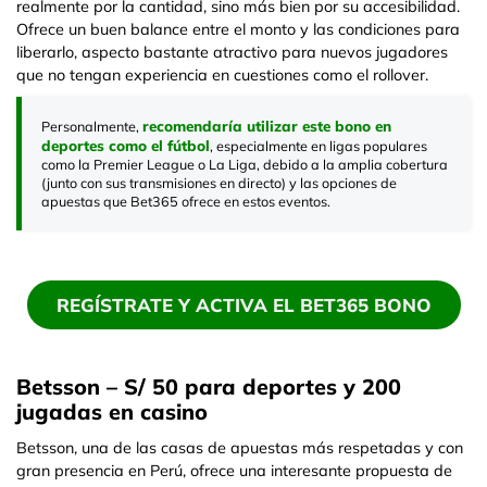
realmente por la cantidad, sino más bien por su accesibilidad.
Ofrece un buen balance entre el monto y las condiciones para
liberarlo, aspecto bastante atractivo para nuevos jugadores
que no tengan experiencia en cuestiones como el rollover.
recomendaría utilizar este bono en
Personalmente,
deportes como el fútbol
, especialmente en ligas populares
como la Premier League o La Liga, debido a la amplia cobertura
(junto con sus transmisiones en directo) y las opciones de
apuestas que Bet365 ofrece en estos eventos.
REGÍSTRATE Y ACTIVA EL BET365 BONO
Betsson – S/ 50 para deportes y 200
jugadas en casino
Betsson, una de las casas de apuestas más respetadas y con
gran presencia en Perú, ofrece una interesante propuesta de