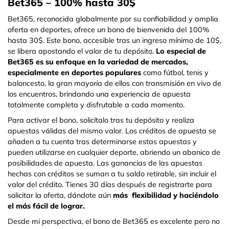
Bet365 – 100% hasta 30$
Bet365, reconocida globalmente por su confiabilidad y amplia
oferta en deportes, ofrece un bono de bienvenida del 100%
hasta 30$. Este bono, accesible tras un ingreso mínimo de 10$,
se libera apostando el valor de tu depósito.
Lo especial de
Bet365 es su enfoque en la variedad de mercados,
especialmente en deportes populares
como fútbol, tenis y
baloncesto, la gran mayoría de ellos con transmisión en vivo de
los encuentros, brindando una experiencia de apuesta
totalmente completa y disfrutable a cada momento.
Para activar el bono, solicítalo tras tu depósito y realiza
apuestas válidas del mismo valor. Los créditos de apuesta se
añaden a tu cuenta tras determinarse estas apuestas y
pueden utilizarse en cualquier deporte, abriendo un abanico de
posibilidades de apuesta. Las ganancias de las apuestas
hechas con créditos se suman a tu saldo retirable, sin incluir el
valor del crédito. Tienes 30 días después de registrarte para
solicitar la oferta, dándote aún
más flexibilidad y haciéndolo
el más fácil de lograr.
Desde mi perspectiva, el bono de Bet365 es excelente pero no