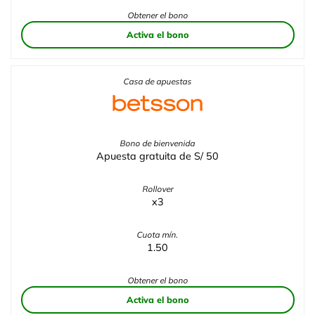
Activa el bono
Apuesta gratuita de S/ 50
x3
1.50
Activa el bono