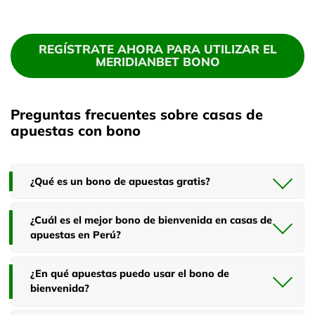
REGÍSTRATE AHORA PARA UTILIZAR EL
MERIDIANBET BONO
Preguntas frecuentes sobre casas de
apuestas con bono
¿Qué es un bono de apuestas gratis?
¿Cuál es el mejor bono de bienvenida en casas de
apuestas en Perú?
¿En qué apuestas puedo usar el bono de
bienvenida?