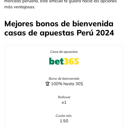
mercado peruano, este artículo te guiará hacia las opciones
más ventajosas.
Mejores bonos de bienvenida
casas de apuestas Perú 2024
🏆 100% hasta 30$
x1
1.50