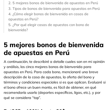
5 mejores bonos de bienvenida de apuestas en Perú
Tipos de bonos de bienvenida para apuestas en Perú
¿Cómo elegir bonos de bienvenida en casas de
apuestas en Perú?
¿Por qué elegir casas de apuestas con bono de
bienvenida?
5 mejores bonos de bienvenida
de apuestas en Perú
A continuación, te describiré a detalle cuales son en mi opinión
y análisis, los cinco mejores bonos de bienvenida para
apuestas en Perú. Para cada bono, mencionaré una breve
descripción de la casa de apuestas, la oferta del bono y
términos y condiciones especiales si es que aplican. Evaluaré si
el bono ofrece un buen monto, es fácil de obtener, en qué
recomendaría usarlo (deportes específicos, ligas, etc.), y por
qué se considera “top”.