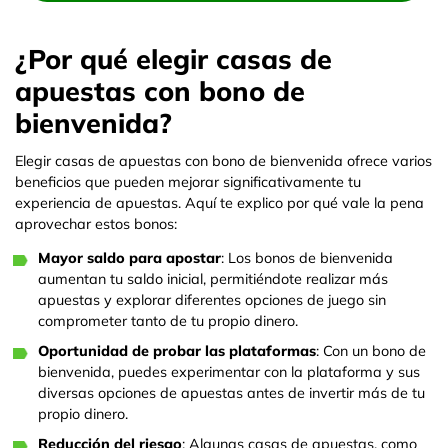
¿Por qué elegir casas de
apuestas con bono de
bienvenida?
Elegir casas de apuestas con bono de bienvenida ofrece varios
beneficios que pueden mejorar significativamente tu
experiencia de apuestas. Aquí te explico por qué vale la pena
aprovechar estos bonos:
Mayor saldo para apostar
: Los bonos de bienvenida
aumentan tu saldo inicial, permitiéndote realizar más
apuestas y explorar diferentes opciones de juego sin
comprometer tanto de tu propio dinero.
Oportunidad de probar las plataformas
: Con un bono de
bienvenida, puedes experimentar con la plataforma y sus
diversas opciones de apuestas antes de invertir más de tu
propio dinero.
Reducción del riesgo
: Algunas casas de apuestas, como