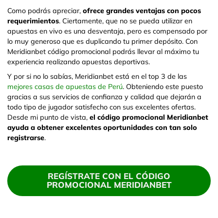
Como podrás apreciar,
ofrece grandes ventajas con pocos
requerimientos
. Ciertamente, que no se pueda utilizar en
apuestas en vivo es una desventaja, pero es compensado por
lo muy generoso que es duplicando tu primer depósito. Con
Meridianbet código promocional podrás llevar al máximo tu
experiencia realizando apuestas deportivas.
Y por si no lo sabías, Meridianbet está en el top 3 de las
mejores casas de apuestas de Perú
. Obteniendo este puesto
gracias a sus servicios de confianza y calidad que dejarán a
todo tipo de jugador satisfecho con sus excelentes ofertas.
Desde mi punto de vista,
el código promocional Meridianbet
ayuda a obtener excelentes oportunidades con tan solo
registrarse
.
REGÍSTRATE CON EL CÓDIGO
PROMOCIONAL MERIDIANBET