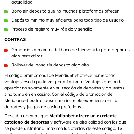
actualidad
Bono sin deposito que no muchas plataformas ofrecen
Depósito mínimo muy eficiente para todo tipo de usuario
Proceso de registro muy rápido y sencillo
CONTRAS
Ganancias máximas del bono de bienvenida para deportes
algo restrictivas
Rollover del bono sin deposito algo alto
El código promocional de Meridianbet ofrece numerosas
ventajas, eso lo pude ver por mí mismo. Ventajas que pude
apreciar no solamente en su sección de deportes y apuestas,
sino también en casino. Con el código de promoción de
Meridianbet podrás pasar una increíble experiencia en tus
deportes y juegos de casino preferidos.
Descubrí además que
Meridianbet ofrece un excelente
catálogo de deportes
y software de alta calidad con los que
se puede disfrutar al máximo las ofertas de este código. Te