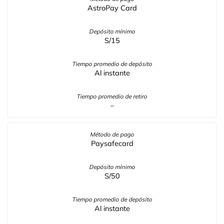
AstroPay Card
S/15
Al instante
–
Paysafecard
S/50
Al instante