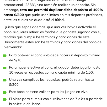
promocional “2833”, sino también realizar un depósito. Sin
embargo,
esto me permitió duplicar dicho depósito al 100%
hasta S/800
que pude usar límites en mis deportes preferidos,
entre los cuales sin duda está el fútbol.
Quiero que sepas además, que una vez hayas activado el
bono, si quieres retirar los fondos que ganaste jugando con él,
tendrás que cumplir los términos y condiciones de este.
Básicamente estos son los términos y condiciones del bono de
bienvenida:
Para obtener el bono solo debe hacer un depósito mínimo
de S/10.
Para hacer efectivo el bono, el jugador debe jugarlo hasta
10 veces en apuestas con una cuota mínima de 1.50.
Una vez cumplidos los requisitos, podrás retirar hasta
S/200.
Este bono no tiene validez para los juegos en vivo.
El plazo para cumplir con el rollover es de 7 días a partir de
la solicitud del bono.