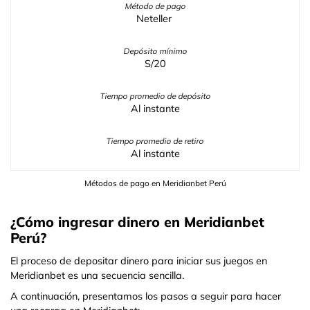
Neteller
S/20
Al instante
Al instante
Métodos de pago en Meridianbet Perú
¿Cómo ingresar dinero en Meridianbet
Perú?
El proceso de depositar dinero para iniciar sus juegos en
Meridianbet es una secuencia sencilla.
A continuación, presentamos los pasos a seguir para hacer