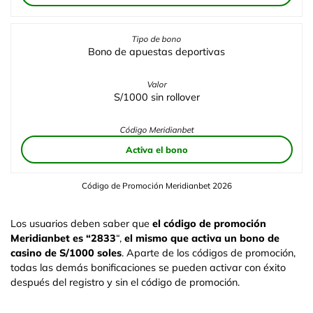
Bono de apuestas deportivas
S/1000 sin rollover
Activa el bono
Código de Promoción Meridianbet 2026
Los usuarios deben saber que
el código de promoción
Meridianbet es “2833
“,
el mismo que
activa un bono de
casino de S/1000 soles
. Aparte de los códigos de promoción,
todas las demás bonificaciones se pueden activar con éxito
después del registro y sin el código de promoción.