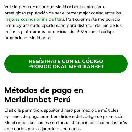
Vale la pena recalcar que Meridianbet cuenta con la
prestigiosa reputación de ser el tercer mejor casino entre los
mejores casinos online de Perú
. Particularmente me pareció
una muy acertada oportunidad para disfrutar de una de las
mejores plataformas para inicios del 2026 con el código
promocional Meridianbet.
REGÍSTRATE CON EL CÓDIGO
PROMOCIONAL MERIDIANBET
Métodos de pago en
Meridianbet Perú
El sitio le permitirá depositar dinero por medio de múltiples
opciones de pago para beneficiarse del código de promoción
Meridianbet, las cuales son tanto internacionales como las más
empleadas por los jugadores peruanos.