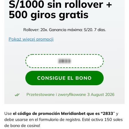
S/1000 sin rollover +
500 giros gratis
Rollover: 20x. Ganancia máxima: S/20. 7 días.
Pokaż więcej promocji
2833
CONSIGUE EL BONO
Przetestowane i zweryfikowane 3 August 2026
Use
el código
de promoción
Meridianbet que es “2833
” y
debe usarse en el formulario de registro. Esté activa 150 soles
de bono de casino!