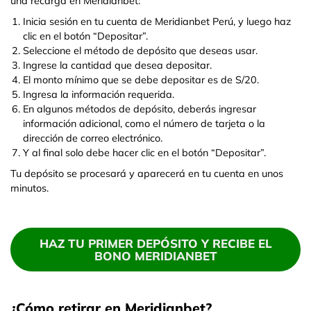
una recarga en Meridianbet:
Inicia sesión en tu cuenta de Meridianbet Perú, y luego haz
clic en el botón “Depositar”.
Seleccione el método de depósito que deseas usar.
Ingrese la cantidad que desea depositar.
El monto mínimo que se debe depositar es de S/20.
Ingresa la información requerida.
En algunos métodos de depósito, deberás ingresar
información adicional, como el número de tarjeta o la
dirección de correo electrónico.
Y al final solo debe hacer clic en el botón “Depositar”.
Tu depósito se procesará y aparecerá en tu cuenta en unos
minutos.
HAZ TU PRIMER DEPÓSITO Y RECIBE EL
BONO MERIDIANBET
¿Cómo retirar en Meridianbet?