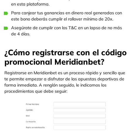
en esta plataforma.
Para canjear tus ganancias en dinero real generadas con
este bono deberás cumplir el rollover mínimo de 20x.
Asegúrate de cumplir con los T&C en un lapso de no más
de 4 días.
¿Cómo registrarse con el código
promocional Meridianbet?
Registrarse en Meridianbet es un proceso rápido y sencillo que
te permite empezar a disfrutar de las apuestas deportivas de
forma inmediata. A renglón seguido, le indicamos los
procedimientos que debe seguir: