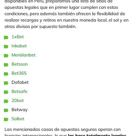
disponibles en Perú, preparamos una lista de sitios de
apuestas legales que en primer lugar cumplen con estas
condiciones, pero además también ofrecen la flexibilidad de
realizar recargas y retiros en nuestra moneda local, el sol y en
otras divisas por supuesto también.
1xBet
Inkabet
Meridianbet
Betsson
Bet365
Dafabet
Betsafe
20bet
Betway
Solbet
Las mencionadas casas de apuestas seguras operan con
licencias internacionales, lo que
las hace totalmente legales