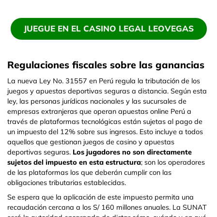
JUEGUE EN EL CASINO LEGAL LEOVEGAS
Regulaciones fiscales sobre las ganancias
La nueva Ley No. 31557 en Perú regula la tributación de los
juegos y apuestas deportivas seguras a distancia. Según esta
ley, las personas jurídicas nacionales y las sucursales de
empresas extranjeras que operan apuestas online Perú a
través de plataformas tecnológicas están sujetas al pago de
un impuesto del 12% sobre sus ingresos. Esto incluye a todos
aquellos que gestionan juegos de casino y apuestas
deportivas seguras.
Los jugadores no son directamente
sujetos del impuesto en esta estructura
; son los operadores
de las plataformas los que deberán cumplir con las
obligaciones tributarias establecidas​.
Se espera que la aplicación de este impuesto permita una
recaudación cercana a los S/ 160 millones anuales. La SUNAT