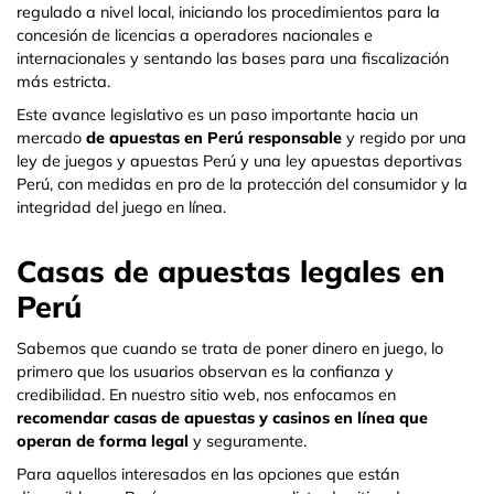
regulado a nivel local, iniciando los procedimientos para la
concesión de licencias a operadores nacionales e
internacionales y sentando las bases para una fiscalización
más estricta.
Este avance legislativo es un paso importante hacia un
mercado
de apuestas en Perú responsable
y regido por una
ley de juegos y apuestas Perú y una ley apuestas deportivas
Perú, con medidas en pro de la protección del consumidor y la
integridad del juego en línea.
Casas de apuestas legales en
Perú
Sabemos que cuando se trata de poner dinero en juego, lo
primero que los usuarios observan es la confianza y
credibilidad. En nuestro sitio web, nos enfocamos en
recomendar casas de apuestas y casinos en línea que
operan de forma legal
y seguramente.
Para aquellos interesados en las opciones que están