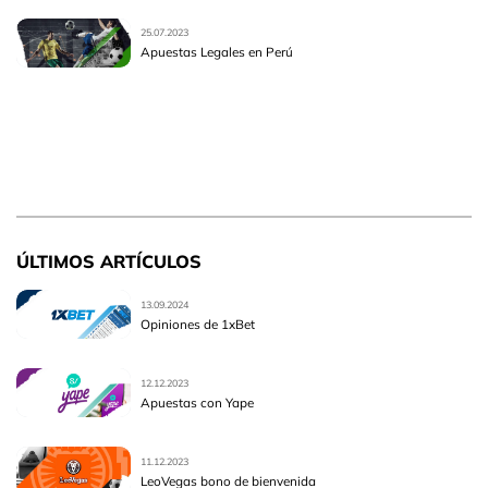
25.07.2023
Apuestas Legales en Perú
ÚLTIMOS ARTÍCULOS
13.09.2024
Opiniones de 1xBet
12.12.2023
Apuestas con Yape
11.12.2023
LeoVegas bono de bienvenida