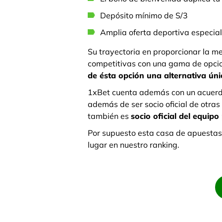
Depósito mínimo de S/3
Amplia oferta deportiva especia
Su trayectoria en proporcionar la me
competitivas con una gama de opci
de ésta opción una alternativa úni
1xBet cuenta además con un acuerdo 
además de ser socio oficial de otras
también es
socio oficial del equip
Por supuesto esta casa de apuestas e
lugar en nuestro ranking.