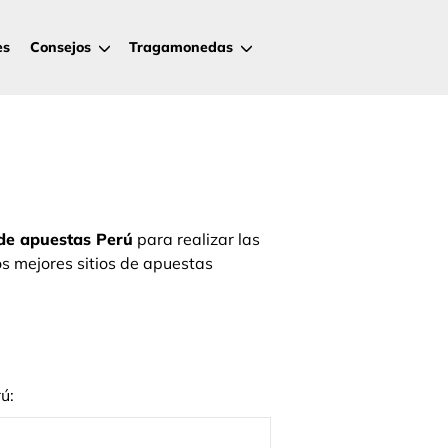
es
Consejos
Tragamonedas
 de apuestas Perú
para realizar las
s mejores sitios de apuestas
ú: