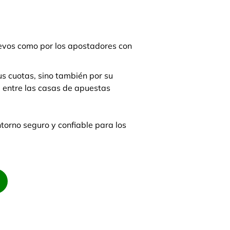
uevos como por los apostadores con
us cuotas, sino también por su
te entre las casas de apuestas
torno seguro y confiable para los