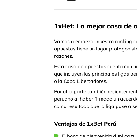
1xBet: La mejor casa de 
Vamos a empezar nuestro ranking c
apuestas tiene un lugar protagonista
razones.
Esta casa de apuestas cuenta con un
que incluyen las principales ligas p
o la Copa Libertadores.
Por otra parte también recientement
peruano al haber firmado un acuerdo
como resultado que la liga pase a s
Ventajas de 1xBet Perú
El bono de bienvenida duplica tu