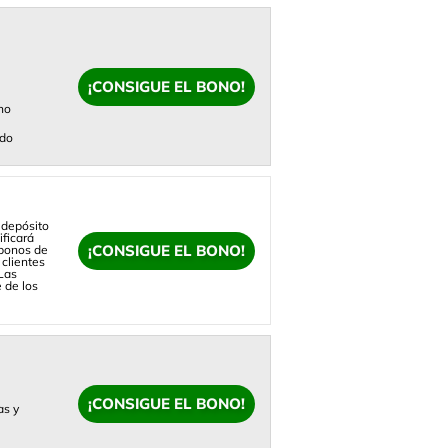
¡CONSIGUE EL BONO!
ino
ado
 depósito
ificará
¡CONSIGUE EL BONO!
 bonos de
 clientes
 Las
 de los
¡CONSIGUE EL BONO!
as y