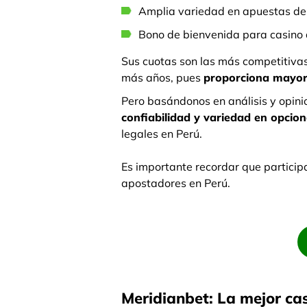
Amplia variedad en apuestas dep
Bono de bienvenida para casino 
Sus cuotas son las más competitivas
más años, pues
proporciona mayor 
Pero basándonos en análisis y opinio
confiabilidad y variedad en opcio
legales en Perú.
Es importante recordar que particip
apostadores en Perú.
Meridianbet: La mejor ca