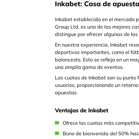
Inkabet: Casa de apuesta
Inkabet establecida en el mercado 
Group Ltd, es una de las mejores ca
distingue por ofrecer algunas de las
En nuestra experiencia, Inkabet resa
deportivos importantes, como el fútbo
baloncesto. Esto se refleja en un ma
una amplia gama de eventos.
Las cuotas de Inkabet son su punto f
usuarios, proporcionando un retorn
apuestas.
Ventajas de Inkabet
Ofrece las cuotas más competiti
Bono de bienvenida del 50% has