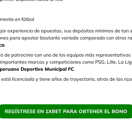
lmente en fútbol
jor experiencia de apuestas, sus depósitos mínimos de tan so
ones para apostar bastante variada comparado con otros r
ca
.
de patrocinio con uno de los equipos más representativos d
 importantes marcas y competiciones como PSG, Lille, La Liga
o peruano Deportivo Municipal FC
.
stá licenciada y tiene años de trayectoria, otras de las raz
REGÍSTRESE EN 1XBET PARA OBTENER EL BONO