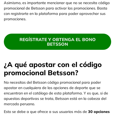
Asimismo, es importante mencionar que no se necesita código
promocional de Betsson para activar las promociones. Basta
con registrarte en la plataforma para poder aprovechar sus
promociones.
REGÍSTRATE Y OBTENGA EL BONO
BETSSON
¿A qué apostar con el código
promocional Betsson?
No necesitas del Betsson código promocional para poder
apostar en cualquiera de las opciones de deporte que se
encuentran en el catálogo de esta plataforma. Y es que, si de
apuestas deportivas se trata, Betsson está en la cabeza del
mercado peruano.
Esto se debe a que ofrece a sus usuarios más de
30 opciones