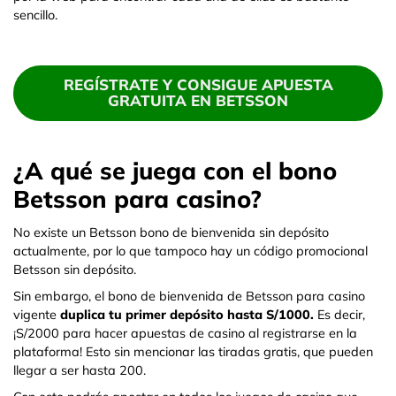
sencillo.
REGÍSTRATE Y CONSIGUE APUESTA
GRATUITA EN BETSSON
¿A qué se juega con el bono
Betsson para casino?
No existe un Betsson bono de bienvenida sin depósito
actualmente, por lo que tampoco hay un código promocional
Betsson sin depósito.
Sin embargo, el bono de bienvenida de Betsson para casino
vigente
duplica tu primer depósito hasta S/1000.
Es decir,
¡S/2000 para hacer apuestas de casino al registrarse en la
plataforma! Esto sin mencionar las tiradas gratis, que pueden
llegar a ser hasta 200.