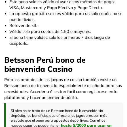
Este bono solo es válido al usar estos métodos de pago:
VISA, Mastercard y Pago Efectivo y Pago Directo.
La apuesta gratuita solo es válida para un solo cupón, no se
puede dividir.
Rollover de x3.
Válido solo para cuotas de 1.50 o mayores.
El bono tiene validez solo los primeros 7 días luego de
aceptarlo.
Betsson Perú bono de
bienvenida Casino
Para los amantes de los juegos de casino también existe un
Betsson bono de bienvenida especialmente diseñado para sus
necesidades. Acceder a él es tan fácil como registrarse en la
plataforma y hacer un primer depósito.
Si bien no se trata de un Betsson bono de bienvenida sin
depósito, los beneficios que ofrece a los jugadores son más
elevado que el bono para apuestas deportivas. Con él los
hasta S/2000 para usar en
nuevos usuarios pueden tener