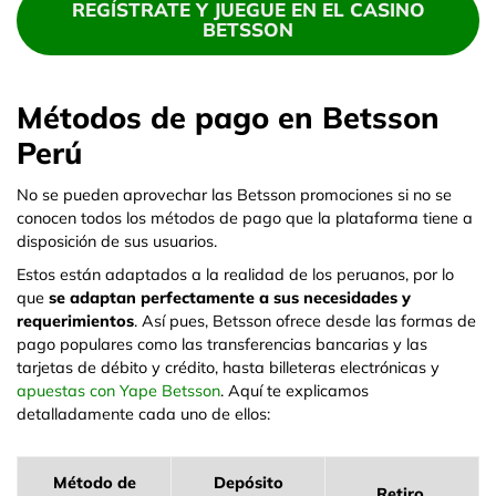
REGÍSTRATE Y JUEGUE EN EL CASINO
BETSSON
Métodos de pago en Betsson
Perú
No se pueden aprovechar las Betsson promociones si no se
conocen todos los métodos de pago que la plataforma tiene a
disposición de sus usuarios.
Estos están adaptados a la realidad de los peruanos, por lo
que
se adaptan perfectamente a sus necesidades y
requerimientos
. Así pues, Betsson ofrece desde las formas de
pago populares como las transferencias bancarias y las
tarjetas de débito y crédito, hasta billeteras electrónicas y
apuestas con Yape Betsson
. Aquí te explicamos
detalladamente cada uno de ellos:
Método de
Depósito
Retiro