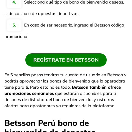
Selecciona qué tipo de bono de bienvenida deseas,
si de casino o de apuestas deportivas.
En caso de ser necesario, ingresa el Betsson código
promocional
REGÍSTRATE EN BETSSON
En 5 sencillos pasos tendrás tu cuenta de usuario en Betsson y
podrás aprovechar los bonos de bienvenida que la operadora
tiene para ti. Pero esto no es todo,
Betsson también
ofrece
promociones semanales
que estarán disponibles para ti
después de disfrutar del bono de bienvenida, y así otras
ofertas para apostadores ya regulares de la plataforma.
Betsson Perú bono de