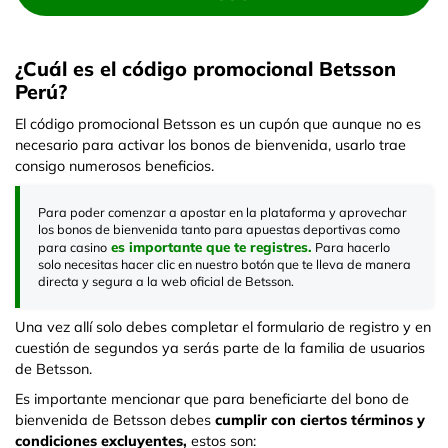
¿Cuál es el código promocional Betsson
Perú?
El código promocional Betsson es un cupón que aunque no es
necesario para activar los bonos de bienvenida, usarlo trae
consigo numerosos beneficios.
Para poder comenzar a apostar en la plataforma y aprovechar
los bonos de bienvenida tanto para apuestas deportivas como
es importante que te registres.
para casino
Para hacerlo
solo necesitas hacer clic en nuestro botón que te lleva de manera
directa y segura a la web oficial de Betsson.
Una vez allí solo debes completar el formulario de registro y en
cuestión de segundos ya serás parte de la familia de usuarios
de Betsson.
Es importante mencionar que para beneficiarte del bono de
bienvenida de Betsson debes
cumplir con ciertos términos y
condiciones excluyentes,
estos son: