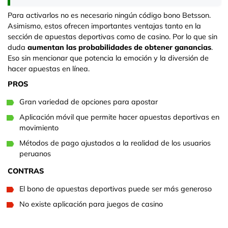
Para activarlos no es necesario ningún código bono Betsson.
Asimismo, estos ofrecen importantes ventajas tanto en la
sección de apuestas deportivas como de casino. Por lo que sin
duda
aumentan las probabilidades de obtener ganancias
.
Eso sin mencionar que potencia la emoción y la diversión de
hacer apuestas en línea.
PROS
Gran variedad de opciones para apostar
Aplicación móvil que permite hacer apuestas deportivas en
movimiento
Métodos de pago ajustados a la realidad de los usuarios
peruanos
CONTRAS
El bono de apuestas deportivas puede ser más generoso
No existe aplicación para juegos de casino