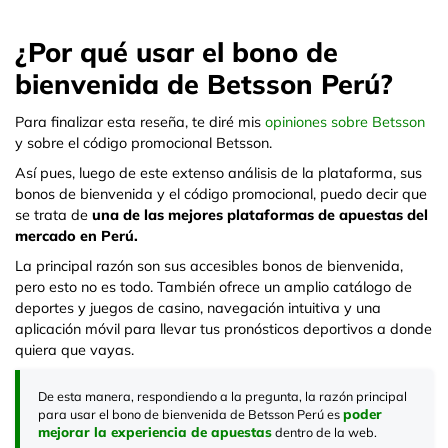
¿Por qué usar el bono de
bienvenida de Betsson Perú?
Para finalizar esta reseña, te diré mis
opiniones sobre Betsson
y sobre el código promocional Betsson.
Así pues, luego de este extenso análisis de la plataforma, sus
bonos de bienvenida y el código promocional, puedo decir que
se trata de
una de las mejores plataformas de apuestas del
mercado en Perú.
La principal razón son sus accesibles bonos de bienvenida,
pero esto no es todo. También ofrece un amplio catálogo de
deportes y juegos de casino, navegación intuitiva y una
aplicación móvil para llevar tus pronósticos deportivos a donde
quiera que vayas.
De esta manera, respondiendo a la pregunta, la razón principal
poder
para usar el bono de bienvenida de Betsson Perú es
mejorar la experiencia de apuestas
dentro de la web.